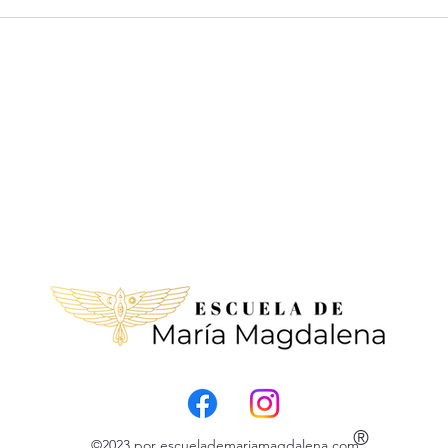
®
©2023 por escuelademariamagdalena.com